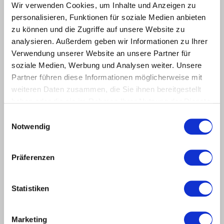
Wir verwenden Cookies, um Inhalte und Anzeigen zu
as the „ Customer “).
personalisieren, Funktionen für soziale Medien anbieten
zu können und die Zugriffe auf unsere Website zu
(2) Within a permanent business relationship, our General
analysieren. Außerdem geben wir Informationen zu Ihrer
Terms and Conditions shall also apply to all our future
Verwendung unserer Website an unsere Partner für
offers, deliveries and performances relating to the
soziale Medien, Werbung und Analysen weiter. Unsere
Customer without requiring any further reference or
Partner führen diese Informationen möglicherweise mit
agreement.
weiteren Daten zusammen, die Sie ihnen bereitgestellt
haben oder die sie im Rahmen Ihrer Nutzung der Dienste
(3) Our GTC shall also apply if we effect delivery without
gesammelt haben.
Einwilligungsauswahl
reservation while being aware of conflicting or different
Notwendig
general terms and conditions of the Customer.
4) Our General Terms and Conditions shall apply
Präferenzen
exclusively. We shall not accept different general terms
and conditions of the Customer unless they have been
Statistiken
confirmed by us in writing.
${placeholder_01}
Marketing