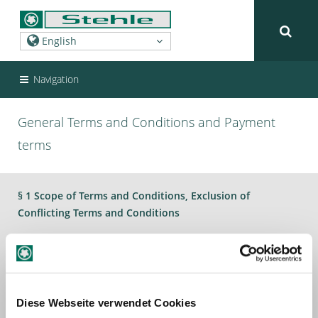
Navigation
General Terms and Conditions and Payment
terms
§ 1 Scope of Terms and Conditions, Exclusion of
Conflicting Terms and Conditions
(1) Our General Terms and Conditions shall apply to all our
offers, deliveries and services. The following Terms and
Conditions shall only apply to entrepreneurs according to
Section 14 German Civil Code, legal entities under public
Diese Webseite verwendet Cookies
law or an asset under public law (hereinafter referred to