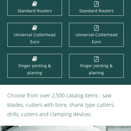
Standard Routers
Standard Routers
Universal Cutterhead
Universal-Cutterhead
Euro
Euro
Finger jointing &
Finger jointing &
planing
planing
Choose from over 2,500 catalog items - saw
blades, cutters with bore, shank type cutters,
drills, cutters and clamping devices