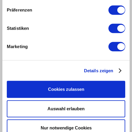
General Program 2025
Präferenzen
Statistiken
ONLINE-CATALOG
Stehle Saw Blades
Marketing
ONLINE-CATALOG
Details zeigen
Range of products for finger jointing
and planing
Cookies zulassen
Auswahl erlauben
ONLINE-CATALOG
Standard Routers
Nur notwendige Cookies