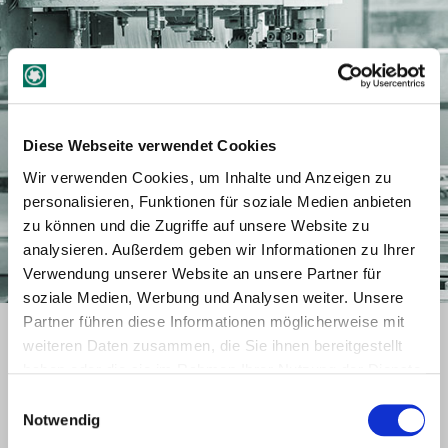
Diese Webseite verwendet Cookies
Wir verwenden Cookies, um Inhalte und Anzeigen zu
personalisieren, Funktionen für soziale Medien anbieten
zu können und die Zugriffe auf unsere Website zu
analysieren. Außerdem geben wir Informationen zu Ihrer
Verwendung unserer Website an unsere Partner für
soziale Medien, Werbung und Analysen weiter. Unsere
Partner führen diese Informationen möglicherweise mit
Link to the Stehle tool program
weiteren Daten zusammen, die Sie ihnen bereitgestellt
haben oder die sie im Rahmen Ihrer Nutzung der Dienste
gesammelt haben.
Einwilligungsauswahl
Notwendig
ONLINE-CATALOG