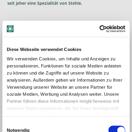
seit jeher eine Spezialität von Stehle.
Die ideale Materialausbeute ist bei der Möbel- und
Fensterkantelherstellung immer wieder Basis für
Innovationen. Dies gilt insbesondere für Längs- und
Querverbindungen in kurzen Hölzern. So auch bei Sigro,
Diese Webseite verwendet Cookies
wo Stehle die Entwicklung und den Trend von der 10/11
Wir verwenden Cookies, um Inhalte und Anzeigen zu
mm zur 6/7 mm-Zinkenlänge erfolgreich begleiten durfte.
personalisieren, Funktionen für soziale Medien anbieten
zu können und die Zugriffe auf unsere Website zu
Hinsichtlich der Unterschiede zwischen den beiden
analysieren. Außerdem geben wir Informationen zu Ihrer
Zinkenlängen hebt man bei Stehle besonders den um 40 %
Verwendung unserer Website an unsere Partner für
geringeren Verschnitt sowie eine 2 %ige Holzersparnis
soziale Medien, Werbung und Analysen weiter. Unsere
hervor. Kleinere Zinken und ein geringerer
Partner führen diese Informationen möglicherweise mit
Schnittdruck ermöglichen höhere Vorschübe und kürzere
weiteren Daten zusammen, die Sie ihnen bereitgestellt
Taktzeiten. Kurze Hölzer ab 250 mm können problemlos
haben oder die sie im Rahmen Ihrer Nutzung der Dienste
gezinkt werden. Die Neigung zur Quetschung der
gesammelt haben.
Randzinken sowie später notwendige Nacharbeiten bei
Einwilligungsauswahl
Sichtflächen reduzieren sich deutlich.
Notwendig