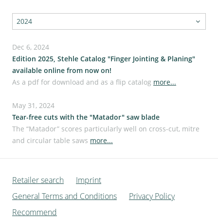
Dec 6, 2024
Edition 2025, Stehle Catalog "Finger Jointing & Planing"
available online from now on!
As a pdf for download and as a flip catalog
more...
May 31, 2024
Tear-free cuts with the "Matador" saw blade
The “Matador” scores particularly well on cross-cut, mitre
and circular table saws
more...
Retailer search
Imprint
General Terms and Conditions
Privacy Policy
Recommend